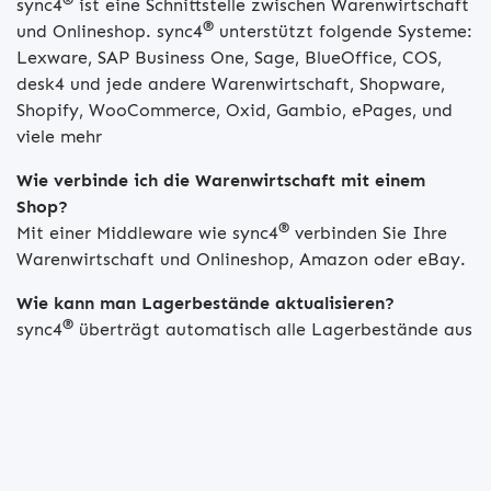
sync4
ist eine Schnittstelle zwischen Warenwirtschaft
®
und Onlineshop. sync4
unterstützt folgende Systeme:
Lexware, SAP Business One, Sage, BlueOffice, COS,
desk4 und jede andere Warenwirtschaft, Shopware,
Shopify, WooCommerce, Oxid, Gambio, ePages, und
viele mehr
Wie verbinde ich die Warenwirtschaft mit einem
Shop?
®
Mit einer Middleware wie sync4
verbinden Sie Ihre
Warenwirtschaft und Onlineshop, Amazon oder eBay.
Wie kann man Lagerbestände aktualisieren?
®
sync4
überträgt automatisch alle Lagerbestände aus
der Warenwirtschaft an den Shop, Amazon oder eBay
Wie kann man Preise im Shop aktualisieren?
®
sync4
überträgt aktuelle Preise aus der
Warenwirtschaft an den Shop, Amazon oder eBay.