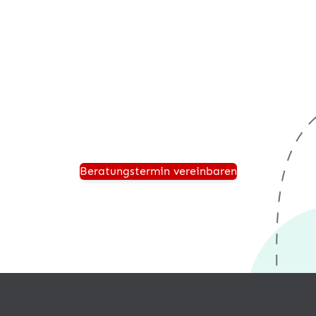
Beratungstermin anfordern
Vereinbaren Sie einen persönlichen Beratungstermin
und wir zeigen Ihnen, wie einfach sie mit
®
sync4
einen Onlineshop, Amazon oder eBay an Ihr
Unternehmen anbinden können.
Beratungstermin vereinbaren