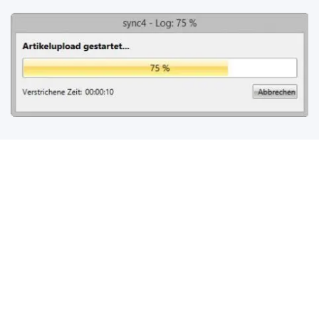
Beratungstermin anfordern
Vereinbaren Sie einen persönlichen Beratungstermin
und wir zeigen Ihnen, wie einfach sie mit
®
sync4
einen Onlineshop, Amazon oder eBay an Ihr