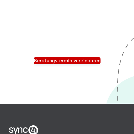
Vereinbaren Sie einen persönlichen Beratungstermin
und wir zeigen Ihnen, wie einfach sie mit
®
sync4
einen Onlineshop, Amazon oder eBay an Ihr
Unternehmen anbinden können.
Beratungstermin vereinbaren